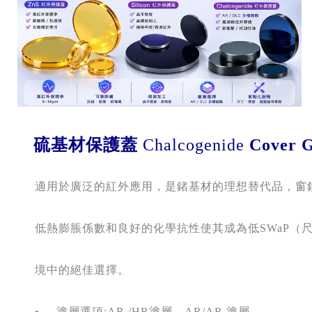
    硫基材保護蓋 
Chalcogenide 
Cover G
      適用於廣泛的紅外應用，是鍺基材的理想替代品，
      低熱膨脹係數和良好的化學抗性使其成為低
SWaP
（
      境中的絕佳選擇。
      •
塗層選項
:AR /HR
塗層、
AR/AR 
塗層