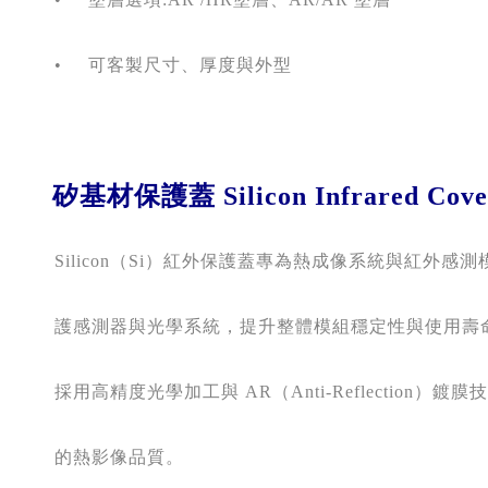
      •
可客製尺寸、厚度與外型 
    矽基材保護蓋
 Silicon Infrared Cov
      Silicon
（
Si
）紅外保護蓋專為熱成像系統與紅外感測
      護感測器與光學系統，提升整體模組穩定性與使用壽
      採用高精度光學加工與
 AR
（
Anti-Reflection
）鍍膜技
      的熱影像品質。