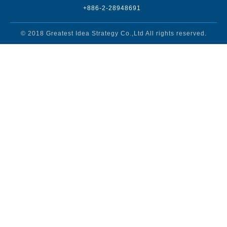
+886-2-28948691
© 2018
Greatest Idea Strategy Co.,Ltd
All rights reserved.